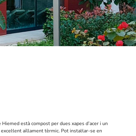
de Hiemed està compost per dues xapes d’acer i un
 excel·lent aïllament tèrmic. Pot instal·lar-se en