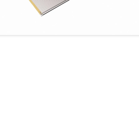
GRUP HIEM
Qualitat
ó
Web del gr
Descàrregues
ació
Treballa am
Empresa
Blog
Sistema Int