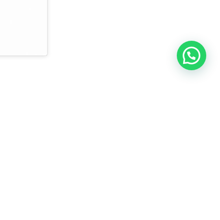
ESA
SEGUEIX-
CONTACTA
NOS
up
AMB
NOSALTRES
b nosaltres
ern d’Informació