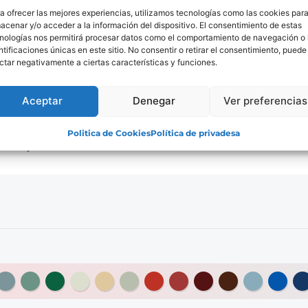
a ofrecer las mejores experiencias, utilizamos tecnologías como las cookies par
anell façana semillis
acenar y/o acceder a la información del dispositivo. El consentimiento de estas
nologías nos permitirá procesar datos como el comportamiento de navegación o 
Acabat Interior
A
ntificaciones únicas en este sitio. No consentir o retirar el consentimiento, puede
ctar negativamente a ciertas características y funciones.
Acer Prelacat
Po
Ús
A
Aceptar
Denegar
Ver preferencias
Politica de Cookies
Política de privadesa
Façanes
1