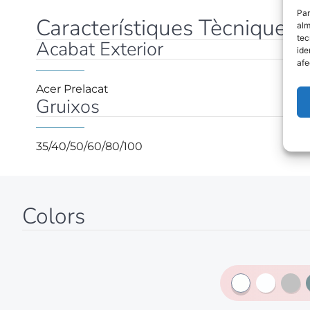
Par
Característiques Tècniques P
alm
tec
Acabat Exterior
ide
afe
Acer Prelacat
Gruixos
35/40/50/60/80/100
Colors