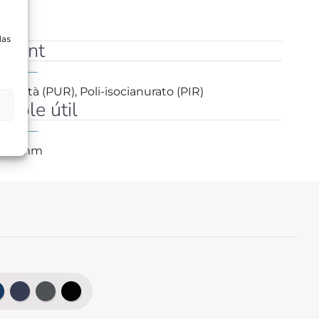
a
las
ïllant
liuretà (PUR), Poli-isocianurato (PIR)
mple útil
000 mm