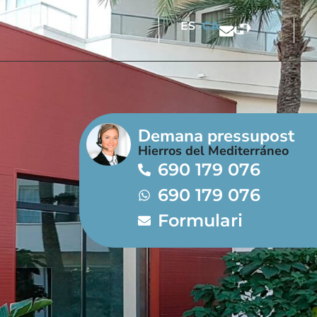
CA
ES
Demana pressupost
Hierros del Mediterráneo
690 179 076
690 179 076
Formulari