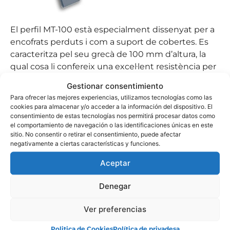
El perfil MT-100 està especialment dissenyat per a
encofrats perduts i com a suport de cobertes. Es
caracteritza pel seu grecà de 100 mm d’altura, la
qual cosa li confereix una excel·lent resistència per
a llums importants.
Gestionar consentimiento
Para ofrecer las mejores experiencias, utilizamos tecnologías como las
Aquest perfil es fabrica en gruixos que van des de
cookies para almacenar y/o acceder a la información del dispositivo. El
0,70 mm fins a 1,20 mm. Té un ample útil de 675
consentimiento de estas tecnologías nos permitirá procesar datos como
mm i una longitud habitual que varia entre 2.000
el comportamiento de navegación o las identificaciones únicas en este
sitio. No consentir o retirar el consentimiento, puede afectar
mm i 14.000 mm.
negativamente a ciertas características y funciones.
Aceptar
Denegar
FITXA TÉCNICA
Ver preferencias
CARTA DE COLORS
Politica de Cookies
Política de privadesa