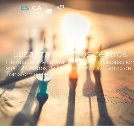
ES
CA
Localiza nuestros centros
Hierros del Mediterráneo pone a tu disposición
sus 12 Centros de Distribución y su Centro de
Transformación