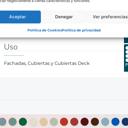
ctar negativamente a ciertas características y funciones.
apa perfilada MT-52
Espesores (mm)
Aceptar
Denegar
Ver preferencias
Política de Cookies
Política de privacidad
Hasta 1,2mm
Uso
Fachadas, Cubiertas y Cubiertas Deck