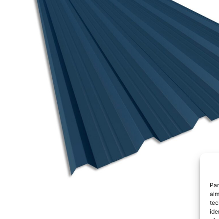
Par
alm
tec
ide