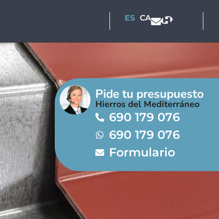
ES
CA
Pide tu presupuesto
Hierros del Mediterráneo
690 179 076
690 179 076
Formulario