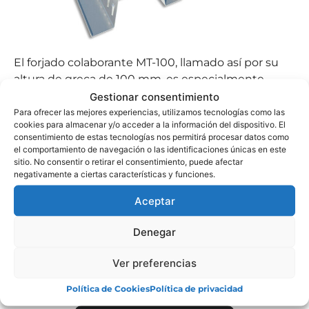
El forjado colaborante MT-100, llamado así por su
altura de greca de 100 mm, es especialmente
adecuado para edificios de dimensiones
Gestionar consentimiento
importantes con una estructura metálica y una luz
Para ofrecer las mejores experiencias, utilizamos tecnologías como las
cookies para almacenar y/o acceder a la información del dispositivo. El
entre apoyos significativa.
consentimiento de estas tecnologías nos permitirá procesar datos como
el comportamiento de navegación o las identificaciones únicas en este
Se adapta perfectamente a diversas tipologías
sitio. No consentir o retirar el consentimiento, puede afectar
edificatorias, como edificios industriales, oficinas
negativamente a ciertas características y funciones.
de tipo terciario, grandes edificios públicos,
Aceptar
almacenes y grandes superficies, centros
comerciales y de ocio, así como centros deportivos.
Denegar
Ver preferencias
FICHA TÉCNICA
Política de Cookies
Política de privacidad