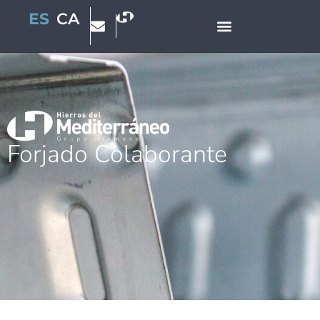
ES
CA
Forjado Colaborante