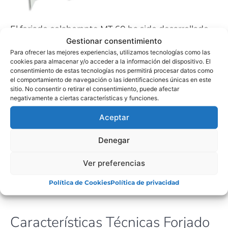
El forjado colaborante MT-60 ha sido desarrollado
Gestionar consentimiento
en colaboración con el Grupo de Estructuras del
Para ofrecer las mejores experiencias, utilizamos tecnologías como las
Departamento de Medios Continuos de la Escuela
cookies para almacenar y/o acceder a la información del dispositivo. El
de Ingenieros Superiores de Sevilla, en un marco
consentimiento de estas tecnologías nos permitirá procesar datos como
de cooperación con AICIA (Asociación de
el comportamiento de navegación o las identificaciones únicas en este
sitio. No consentir o retirar el consentimiento, puede afectar
Investigación y Cooperación Industrial de
negativamente a ciertas características y funciones.
Andalucía).
Aceptar
Denegar
FICHA TÉCNICA
Ver preferencias
CARTA DE COLORES
Política de Cookies
Política de privacidad
Características Técnicas Forjado