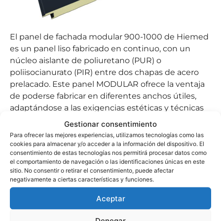
El panel de fachada modular 900-1000 de Hiemed
es un panel liso fabricado en continuo, con un
núcleo aislante de poliuretano (PUR) o
poliisocianurato (PIR) entre dos chapas de acero
prelacado. Este panel MODULAR ofrece la ventaja
de poderse fabricar en diferentes anchos útiles,
adaptándose a las exigencias estéticas y técnicas
de los proyectos.
Gestionar consentimiento
Para ofrecer las mejores experiencias, utilizamos tecnologías como las
Está disponible en una amplia gama de colores y
cookies para almacenar y/o acceder a la información del dispositivo. El
revestimientos. Diseñado para fachadas
consentimiento de estas tecnologías nos permitirá procesar datos como
arquitectónicas, se instala con un sistema de
el comportamiento de navegación o las identificaciones únicas en este
sitio. No consentir o retirar el consentimiento, puede afectar
fijación de tornillería oculta, sin necesidad de perfil
negativamente a ciertas características y funciones.
tapajuntas.
Aceptar
Denegar