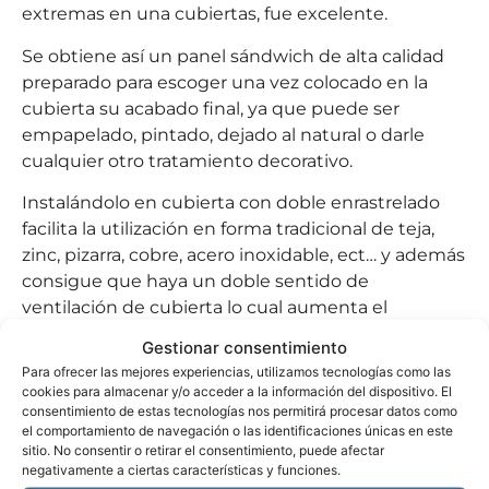
extremas en una cubiertas, fue excelente.
Se obtiene así un panel sándwich de alta calidad
preparado para escoger una vez colocado en la
cubierta su acabado final, ya que puede ser
empapelado, pintado, dejado al natural o darle
cualquier otro tratamiento decorativo.
Instalándolo en cubierta con doble enrastrelado
facilita la utilización en forma tradicional de teja,
zinc, pizarra, cobre, acero inoxidable, ect… y además
consigue que haya un doble sentido de
ventilación de cubierta lo cual aumenta el
aislamiento de la cubierta y previene entradas de
Gestionar consentimiento
agua por fisuras o roturas de la capa superficial de
Para ofrecer las mejores experiencias, utilizamos tecnologías como las
la cubierta. Además se puede instalar con
cookies para almacenar y/o acceder a la información del dispositivo. El
consentimiento de estas tecnologías nos permitirá procesar datos como
enrastrelado simple. Su resistencia mecánica
el comportamiento de navegación o las identificaciones únicas en este
permite utilizarlo en posición longitudinal o
sitio. No consentir o retirar el consentimiento, puede afectar
transversal a la cubierta.
negativamente a ciertas características y funciones.