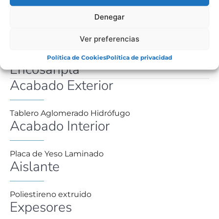
FICHA TÉCNICA
Denegar
Ver preferencias
Características Técnicas Panel
Política de Cookies
Política de privacidad
Encosanpla
Acabado Exterior
Tablero Aglomerado Hidrófugo
Acabado Interior
Placa de Yeso Laminado
Aislante
Poliestireno extruido
Expesores