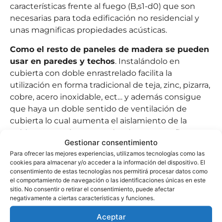
características frente al fuego (B,s1-d0) que son
necesarias para toda edificación no residencial y
unas magnificas propiedades acústicas.
Como el resto de paneles de madera se pueden
usar en paredes y techos
. Instalándolo en
cubierta con doble enrastrelado facilita la
utilización en forma tradicional de teja, zinc, pizarra,
cobre, acero inoxidable, ect… y además consigue
que haya un doble sentido de ventilación de
cubierta lo cual aumenta el aislamiento de la
cubierta y previene entradas de agua por fisuras o
Gestionar consentimiento
roturas de la capa superficial de la cubierta.
Para ofrecer las mejores experiencias, utilizamos tecnologías como las
Además se puede instalar con enrastrelado simple
cookies para almacenar y/o acceder a la información del dispositivo. El
. Su resistencia mecánica permite utilizarlo en
consentimiento de estas tecnologías nos permitirá procesar datos como
posición longitudinal o transversal a la cubierta.
el comportamiento de navegación o las identificaciones únicas en este
sitio. No consentir o retirar el consentimiento, puede afectar
negativamente a ciertas características y funciones.
Aceptar