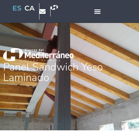
ES
CA
Panel Sandwich Yeso
Laminado